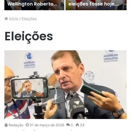
Wellington Roberto
eleições fosse hoje,
rebate declarações
em quem você votaria
de Zé Aldemir sobre
para deputado
Início
/
Eleições
filiação ao PP
estadual na região de
Sousa e Cajazeiras ?
Eleições
Redação
31 de março de 2026
0
34