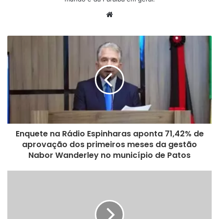
W
“Hoje a pessoa mais importante da minha vida se foi, o homem
e
que eu mais amei e continuarei amando o resto da vida!!”,
b
anunciou a filha do político e artista gospel.
s
i
t
e
Enquete na Rádio Espinharas aponta 71,42% de
aprovação dos primeiros meses da gestão
Nabor Wanderley no município de Patos