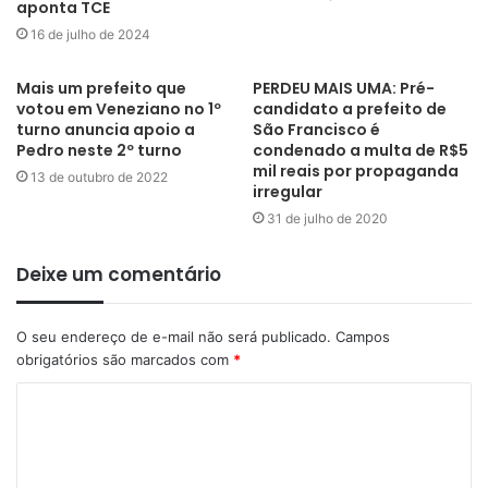
aponta TCE
16 de julho de 2024
Mais um prefeito que
PERDEU MAIS UMA: Pré-
votou em Veneziano no 1º
candidato a prefeito de
turno anuncia apoio a
São Francisco é
Pedro neste 2º turno
condenado a multa de R$5
mil reais por propaganda
13 de outubro de 2022
irregular
31 de julho de 2020
Irmão Lázaro tem 54 anos e iniciou sua carreira como cantor da
Deixe um comentário
banda Olodum. Posteriormente, ele se converteu e consolidou
sua carreira artística na música gospel. Ex-deputado federal e
ex-candidato ao Senado, o político estava em seu primeiro
O seu endereço de e-mail não será publicado.
Campos
mandato na Câmara Municipal de Salvador (CMS).
obrigatórios são marcados com
*
Ainda não há informações sobre local e horário do
sepultamento.