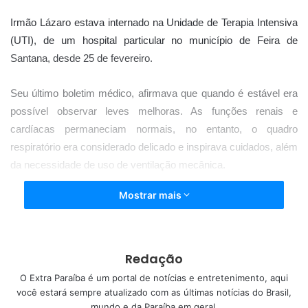
Irmão Lázaro estava internado na Unidade de Terapia Intensiva
(UTI), de um hospital particular no município de Feira de
Santana, desde 25 de fevereiro.
Seu último boletim médico, afirmava que quando é estável era
possível observar leves melhoras. As funções renais e
cardíacas permaneciam normais, no entanto, o quadro
respiratório era considerado delicado e inspirava cuidados, além
da necessidade de uso de ventilação mecânica.
Mostrar mais
Irmão Lázaro foi diagnosticado com a Covid-19 no dia 15 de
fevereiro de 2021 e desde então fazia o tratamento em casa. No
entanto, no dia 22 de fevereiro, ele sentiu desconforto, febre e
procurou o médico. Ao chegar no hospital, foi comprovado que
Redação
ele estava com metade dos pulmões comprometidos e ele ficou
O Extra Paraíba é um portal de notícias e entretenimento, aqui
internado em um leito clínico. Três dias depois, precisou ser
você estará sempre atualizado com as últimas notícias do Brasil,
transferido para UTI.
mundo e da Paraíba em geral.