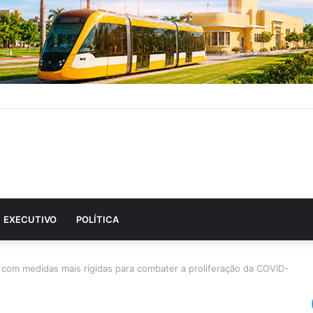
EXECUTIVO
POLÍTICA
o com medidas mais rígidas para combater a proliferação da COVID-