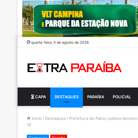
quarta-feira, 5 de agosto de 2026
CAPA
DESTAQUES
PARAÍBA
POLICIAL
Início
/
Destaques
/
Prefeitura de Patos publica decret
19
Destaques
Paraíba