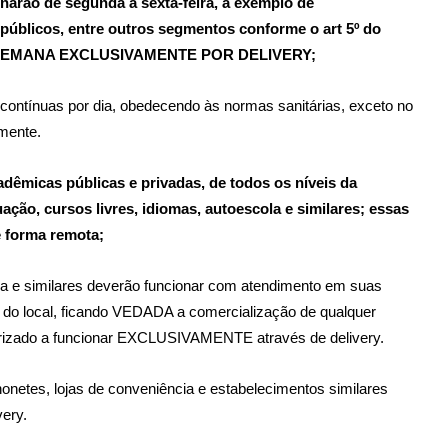
arão de segunda a sexta-feira, a exemplo de
públicos, entre outros segmentos conforme o art 5º do
 SEMANA EXCLUSIVAMENTE POR DELIVERY;
contínuas por dia, obedecendo às normas sanitárias, exceto no
mente.
dêmicas públicas e privadas, de todos os níveis da
ção, cursos livres, idiomas, autoescola e similares; essas
 forma remota;
cia e similares deverão funcionar com atendimento em suas
do local, ficando VEDADA a comercialização de qualquer
orizado a funcionar EXCLUSIVAMENTE através de delivery.
honetes, lojas de conveniência e estabelecimentos similares
very.