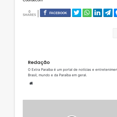
0
Redação
O Extra Paraíba é um portal de notícias e entretenime
Brasil, mundo e da Paraíba em geral.
W
e
b
s
i
t