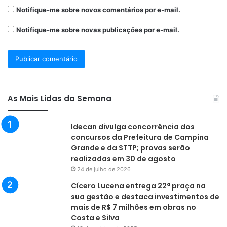
Penalidades
Notifique-me sobre novos comentários por e-mail.
Wendel Lomar (perdeu), Bruno Mota (marcou), Leno (marcou),
Notifique-me sobre novas publicações por e-mail.
Paulinho (marcou), Pipico (perdeu)
Danilo Balla (marcou), Juninho Paraíba (marcou), Jackson
(marcou), Ewerton Potiguar (marcou)
Fonte: ParaibaOnline
As Mais Lidas da Semana
Idecan divulga concorrência dos
Sousa
concursos da Prefeitura de Campina
Grande e da STTP; provas serão
realizadas em 30 de agosto
24 de julho de 2026
Cícero Lucena entrega 22ª praça na
sua gestão e destaca investimentos de
mais de R$ 7 milhões em obras no
Costa e Silva