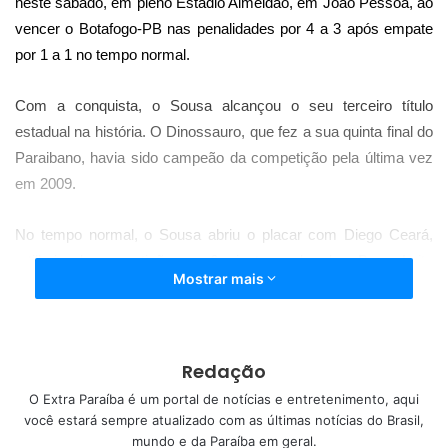
neste sábado, em pleno Estádio Almeidão, em João Pessoa, ao
vencer o Botafogo-PB nas penalidades por 4 a 3 após empate
por 1 a 1 no tempo normal.
Com a conquista, o Sousa alcançou o seu terceiro título
estadual na história. O Dinossauro, que fez a sua quinta final do
Paraibano, havia sido campeão da competição pela última vez
em 2009.
No tempo normal, o Sousa abriu o placar com Diego Ceará,
artilheiro da competição, aos 6 minutos, cabendo a Bruno Leite
Mostrar mais
empatar para o Belo aos 39 do segundo tempo, levando a
decisão para as penalidades máximas.
Agora, os dois times vão se concentrar nas competições da
Redação
CBF. O Sousa ainda tem a terceira fase da Copa do Brasil e a
O Extra Paraíba é um portal de notícias e entretenimento, aqui
Série D. Já o Botafogo-PB vai disputar a Série C.
você estará sempre atualizado com as últimas notícias do Brasil,
mundo e da Paraíba em geral.