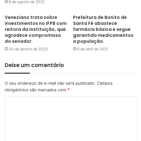
8 de agosto de 2022
Ficha Técnica
Veneziano trata sobre
Prefeitura de Bonito de
investimentos no IFPB com
Santa Fé abastece
reitora da instituição, que
farmácia básica e segue
Botafogo-PB
agradece compromisso
garantido medicamentos
do senador
a população.
Dalton, Lenon, Reniê, Wendel Lomar e Bruno Cardsoso
30 de janeiro de 2023
6 de abril de 2021
(Evandro); Rodrigo, Thallyson (Bruno Mota), Lucas Siqueira
Deixe um comentário
(Bruno Leite) e Warley Júnior (Gabriel Lima); Gustavo Poffo
(Paulinho) e Pipico. Técnico – Moacir Júnior
O seu endereço de e-mail não será publicado.
Campos
Sousa
obrigatórios são marcados com
*
Bruno Fuso, Iranilson, Breno Cézar, Marcelo Duarte e Leozinho
(Adriano Seixas); Hebert Cristian (Michel Lim), Alexandre Aruá
(Juninho Paraíba), Felipe Jacaré e Reinaldo (Ewerton Potiguar);
Diego Ceará (Danillo Bala) e Jackson Santos. Técnico – Paulo
Schardong