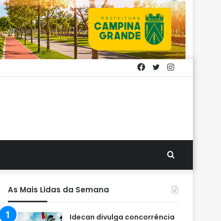
Facebook
Twitter
Instagram
Procurar
por
As Mais Lidas da Semana
Idecan divulga concorrência