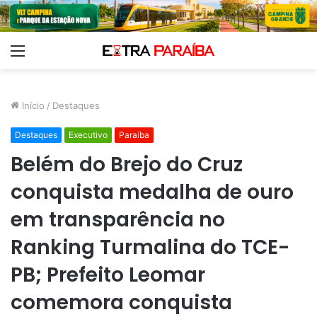
Menu
Início
/
Destaques
Destaques
Executivo
Paraíba
Belém do Brejo do Cruz
conquista medalha de ouro
em transparência no
Ranking Turmalina do TCE-
PB; Prefeito Leomar
comemora conquista