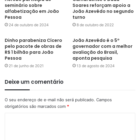
municípios, promovendo uma cultura de acesso à informação e
seminário sobre
Soares reforçam apoio a
contribuindo para o fortalecimento do controle social em todo o
alfabetização em João
João Azevêdo no segundo
Pessoa
turno
estado.
24 de outubro de 2024
8 de outubro de 2022
Fonte: ExtraParaíba
Dinho parabeniza Cícero
João Azevêdo é o 5º
pelo pacote de obras de
governador com a melhor
R$ 1 bilhão para João
avaliação do Brasil,
Pessoa
aponta pesquisa
21 de junho de 2021
13 de agosto de 2024
Deixe um comentário
O seu endereço de e-mail não será publicado.
Campos
obrigatórios são marcados com
*