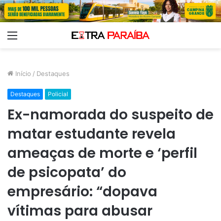
Menu
Início
/
Destaques
Destaques
Policial
Ex-namorada do suspeito de
matar estudante revela
ameaças de morte e ‘perfil
de psicopata’ do
empresário: “dopava
vítimas para abusar