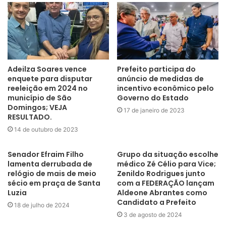
de Urgência (Samu), alegando que Mariana estava tendo
convulsões.
Após serem identificadas marcas de esganadura no corpo da
da vítima, Johannes foi preso em flagrante. Diante das
primeiras evidências colhidas, a Justiça converteu a prisão em
Adeilza Soares vence
Prefeito participa do
enquete para disputar
anúncio de medidas de
flagrante em prisão preventiva.
reeleição em 2024 no
incentivo econômico pelo
município de São
Governo do Estado
Um laudo cadavérico aponta que houve crime sexual contra
Domingos; VEJA
17 de janeiro de 2023
RESULTADO.
ela, de acordo com lesões encontradas no corpo.
14 de outubro de 2023
Segundo o delegado Joames Oliveira, os dois haviam iniciado
um relacionamento sério há pouco tempo.
Senador Efraim Filho
Grupo da situação escolhe
lamenta derrubada de
médico Zé Célio para Vice;
O corpo de Mariana foi velado e sepultado no último domingo
relógio de mais de meio
Zenildo Rodrigues junto
sécio em praça de Santa
com a FEDERAÇÃO lançam
(13) na cidade natal de Lavras da Mangabeira. A prefeitura
Luzia
Aldeone Abrantes como
decretou três dias de luto e a família pede justiça.
Candidato a Prefeito
18 de julho de 2024
3 de agosto de 2024
Fonte : ClickPB