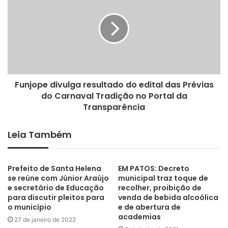
gente”, afirmou Givanildo Moreno, morador de Sítio Alvinho, em
Lagoa Seca. Outro morador, Ismael, de Puxinanã, relatou que a
PB-099 é “um sonho da gente do município”.
Funjope divulga resultado do edital das Prévias
do Carnaval Tradição no Portal da
Lagoa Seca
Puxinanã
Transparência
Leia Também
Prefeito de Santa Helena
EM PATOS: Decreto
se reúne com Júnior Araújo
municipal traz toque de
e secretário de Educação
recolher, proibição de
para discutir pleitos para
venda de bebida alcoólica
o município
e de abertura de
academias
27 de janeiro de 2022