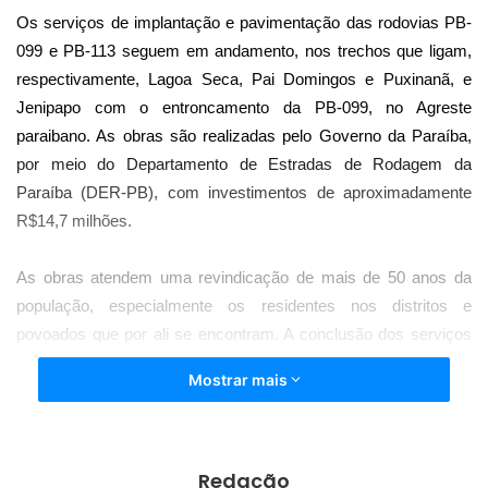
Os serviços de implantação e pavimentação das rodovias PB-
099 e PB-113 seguem em andamento, nos trechos que ligam,
respectivamente, Lagoa Seca, Pai Domingos e Puxinanã, e
Jenipapo com o entroncamento da PB-099, no Agreste
paraibano. As obras são realizadas pelo Governo da Paraíba,
por meio do Departamento de Estradas de Rodagem da
Paraíba (DER-PB), com investimentos de aproximadamente
R$14,7 milhões.
As obras atendem uma revindicação de mais de 50 anos da
população, especialmente os residentes nos distritos e
povoados que por ali se encontram. A conclusão dos serviços
beneficiará diretamente mais de 42 mil habitantes de Lagoa
Mostrar mais
Seca e Puxinanã, além de contribuir para o escoamento da
produção local e modernização da infraestrutura rodoviária
estadual.
Redação