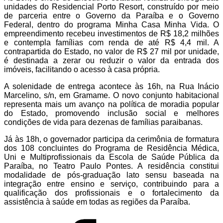
unidades do Residencial Porto Resort, construído por meio
de parceria entre o Governo da Paraíba e o Governo
Federal, dentro do programa
Minha Casa Minha Vida
. O
empreendimento recebeu investimentos de R$ 18,2 milhões
e contempla famílias com renda de até R$ 4,4 mil. A
contrapartida do Estado, no valor de R$ 27 mil por unidade,
é destinada a zerar ou reduzir o valor da entrada dos
imóveis, facilitando o acesso à casa própria.
A solenidade de entrega acontece às 16h, na Rua Inácio
Marcelino, s/n, em Gramame. O novo conjunto habitacional
representa mais um avanço na política de moradia popular
do Estado, promovendo inclusão social e melhores
condições de vida para dezenas de famílias paraibanas.
Já às 18h, o governador participa da cerimônia de formatura
dos 108 concluintes do Programa de Residência Médica,
Uni e Multiprofissionais da
Escola de Saúde Pública da
Paraíba
, no
Teatro Paulo Pontes
. A residência constitui
modalidade de pós-graduação lato sensu baseada na
integração entre ensino e serviço, contribuindo para a
qualificação dos profissionais e o fortalecimento da
assistência à saúde em todas as regiões da Paraíba.