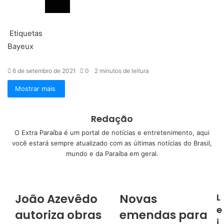
Etiquetas
Bayeux
6 de setembro de 2021
0
2 minutos de leitura
Mostrar mais
Redação
O Extra Paraíba é um portal de notícias e entretenimento, aqui
você estará sempre atualizado com as últimas notícias do Brasil,
mundo e da Paraíba em geral.
W
e
b
João Azevêdo
Novas
L
s
e
autoriza obras
emendas para
i
i