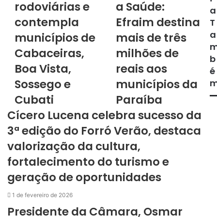
rodoviárias e
a Saúde:
t
a
e
contempla
Efraim destina
T
a
municípios de
mais de três
Cabaceiras,
milhões de
b
Boa Vista,
reais aos
é
Sossego e
municípios da
Cubati
Paraíba
Cícero Lucena celebra sucesso da
3ª edição do Forró Verão, destaca
valorização da cultura,
fortalecimento do turismo e
geração de oportunidades
1 de fevereiro de 2026
Presidente da Câmara, Osmar