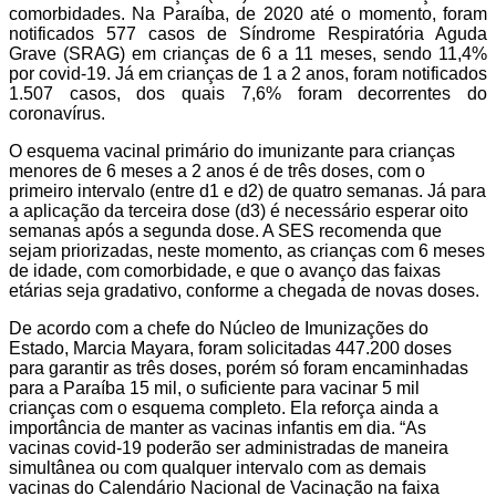
comorbidades. Na Paraíba, de 2020 até o momento, foram
notificados 577 casos de Síndrome Respiratória Aguda
Grave (SRAG) em crianças de 6 a 11 meses, sendo 11,4%
por covid-19. Já em crianças de 1 a 2 anos, foram notificados
1.507 casos, dos quais 7,6% foram decorrentes do
coronavírus.
O esquema vacinal primário do imunizante para crianças
menores de 6 meses a 2 anos é de três doses, com o
primeiro intervalo (entre d1 e d2) de quatro semanas. Já para
a aplicação da terceira dose (d3) é necessário esperar oito
semanas após a segunda dose. A SES recomenda que
sejam priorizadas, neste momento, as crianças com 6 meses
de idade, com comorbidade, e que o avanço das faixas
etárias seja gradativo, conforme a chegada de novas doses.
De acordo com a chefe do Núcleo de Imunizações do
Estado, Marcia Mayara, foram solicitadas 447.200 doses
para garantir as três doses, porém só foram encaminhadas
para a Paraíba 15 mil, o suficiente para vacinar 5 mil
crianças com o esquema completo. Ela reforça ainda a
importância de manter as vacinas infantis em dia. “As
vacinas covid-19 poderão ser administradas de maneira
simultânea ou com qualquer intervalo com as demais
vacinas do Calendário Nacional de Vacinação na faixa