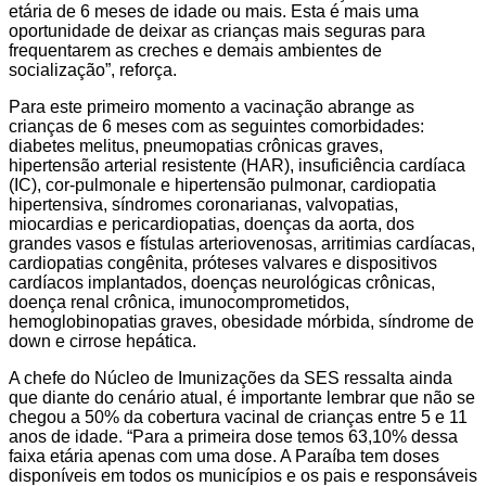
etária de 6 meses de idade ou mais. Esta é mais uma
oportunidade de deixar as crianças mais seguras para
frequentarem as creches e demais ambientes de
socialização”, reforça.
Para este primeiro momento a vacinação abrange as
crianças de 6 meses com as seguintes comorbidades:
diabetes melitus, pneumopatias crônicas graves,
hipertensão arterial resistente (HAR), insuficiência cardíaca
(IC), cor-pulmonale e hipertensão pulmonar, cardiopatia
hipertensiva, síndromes coronarianas, valvopatias,
miocardias e pericardiopatias, doenças da aorta, dos
grandes vasos e fístulas arteriovenosas, arritimias cardíacas,
cardiopatias congênita, próteses valvares e dispositivos
cardíacos implantados, doenças neurológicas crônicas,
doença renal crônica, imunocomprometidos,
hemoglobinopatias graves, obesidade mórbida, síndrome de
down e cirrose hepática.
A chefe do Núcleo de Imunizações da SES ressalta ainda
que diante do cenário atual, é importante lembrar que não se
chegou a 50% da cobertura vacinal de crianças entre 5 e 11
anos de idade. “Para a primeira dose temos 63,10% dessa
faixa etária apenas com uma dose. A Paraíba tem doses
disponíveis em todos os municípios e os pais e responsáveis