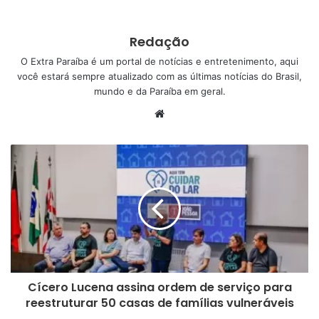
deslocamento rodoviário, viagens.’’ Disse o gestor.
Redação
O presidente da Fundação Napoleão Laureano, Marcelo Lucena
O Extra Paraíba é um portal de notícias e entretenimento, aqui
Filho, o diretor financeiro, Antônio Carneiro Arnaud, e o diretor
você estará sempre atualizado com as últimas notícias do Brasil,
geral do Hospital, Marcílio Cartaxo, manifestaram entusiasmo
mundo e da Paraíba em geral.
pela concretização de mais uma Unidade Avançada do
W
Laureano, e destacaram o empenho dos gestores da região e
e
das representantes do Centro Universitário Santa Maria.
b
s
i
t
e
Cícero Lucena assina ordem de serviço para
reestruturar 50 casas de famílias vulneráveis