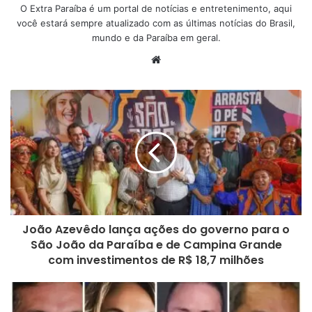
O Extra Paraíba é um portal de notícias e entretenimento, aqui
você estará sempre atualizado com as últimas notícias do Brasil,
mundo e da Paraíba em geral.
W
e
b
s
i
t
e
João Azevêdo lança ações do governo para o
São João da Paraíba e de Campina Grande
com investimentos de R$ 18,7 milhões