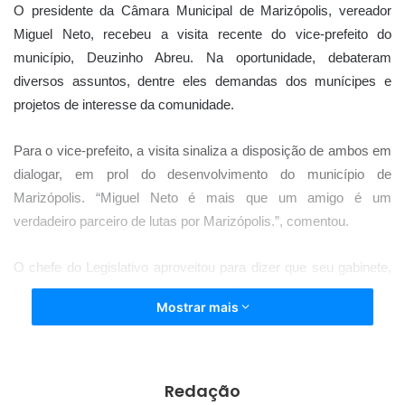
O presidente da Câmara Municipal de Marizópolis, vereador
Miguel Neto, recebeu a visita recente do vice-prefeito do
município, Deuzinho Abreu. Na oportunidade, debateram
diversos assuntos, dentre eles demandas dos munícipes e
projetos de interesse da comunidade.
Para o vice-prefeito, a visita sinaliza a disposição de ambos em
dialogar, em prol do desenvolvimento do município de
Marizópolis. “Miguel Neto é mais que um amigo é um
verdadeiro parceiro de lutas por Marizópolis.”, comentou.
O chefe do Legislativo aproveitou para dizer que seu gabinete,
está à disposição do vice-prefeito. “Deuzinho é um homem de
Mostrar mais
bem, vamos trabalhando de via de mão dupla, para que nossa
cidade prospere, gerando mais oportunidades para todos.”,
comentou.
Redação