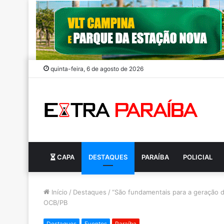
quinta-feira, 6 de agosto de 2026
CAPA
DESTAQUES
PARAÍBA
POLICIAL
Início
/
Destaques
/
“São fundamentais para a geração 
OCB/PB
Destaques
Eventos
Paraíba