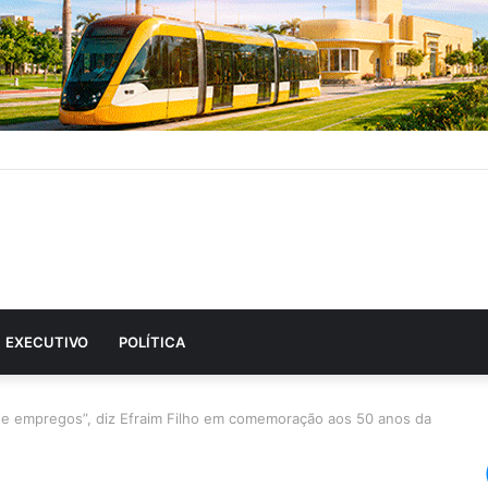
EXECUTIVO
POLÍTICA
de empregos”, diz Efraim Filho em comemoração aos 50 anos da