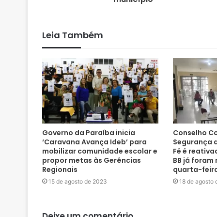
Leia Também
Governo da Paraíba inicia
Conselho Co
‘Caravana Avança Ideb’ para
Segurança d
mobilizar comunidade escolar e
Fé é reativ
propor metas às Gerências
BB já foram
Regionais
quarta-feir
15 de agosto de 2023
18 de agosto 
Deixe um comentário