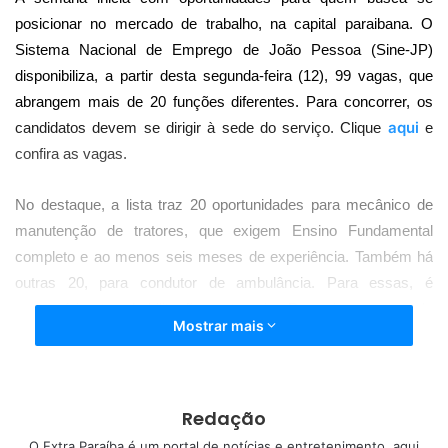
posicionar no mercado de trabalho, na capital paraibana. O
Sistema Nacional de Emprego de João Pessoa (Sine-JP)
disponibiliza, a partir desta segunda-feira (12), 99 vagas, que
abrangem mais de 20 funções diferentes. Para concorrer, os
aqui
candidatos devem se dirigir à sede do serviço. Clique
e
confira as vagas.
No destaque, a lista traz 20 oportunidades para mecânico de
manutenção de tratores, que exigem Ensino Fundamental
completo e ao menos seis meses de experiência. Também há
outras 20, para condutor de ambulância. Para essas, é
necessário ter habilitação categoria D, seis meses de
Mostrar mais
experiência, além de cursos de atendimento pré-hospitalar e de
condução de veículos de urgência e emergência.
Também há dez vagas para vendedor interno; dez, para
Redação
pedreiro; sete, para mecânico de máquina agrícola; três, para
O Extra Paraíba é um portal de notícias e entretenimento, aqui