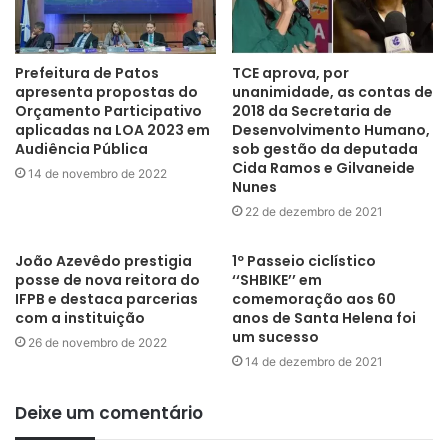
João Pessoa – 3218-6617 – 3218-6600
Bayeux – 3253-2818
Cabedelo – 3250-3270
Prefeitura de Patos
TCE aprova, por
apresenta propostas do
unanimidade, as contas de
Cajazeiras -3531-7003
Orçamento Participativo
2018 da Secretaria de
Campina Grande – 3310-9412
aplicadas na LOA 2023 em
Desenvolvimento Humano,
Guarabira – 3271-3252
Audiência Pública
sob gestão da deputada
Cida Ramos e Gilvaneide
Itaporanga – 3451-2819
14 de novembro de 2022
Nunes
Mamanguape – 3292-1931
22 de dezembro de 2021
Monteiro – 99863-3217
Patos – 3421-1943
João Azevêdo prestigia
1º Passeio ciclístico
Santa Rita – 3229-3505
posse de nova reitora do
‘‘SHBIKE’’ em
IFPB e destaca parcerias
comemoração aos 60
Sapé – 3283-6460
com a instituição
anos de Santa Helena foi
Pombal – 3431-3545
um sucesso
26 de novembro de 2022
Conde – 3298-2025
14 de dezembro de 2021
São Bento – 3444-2712
Deixe um comentário