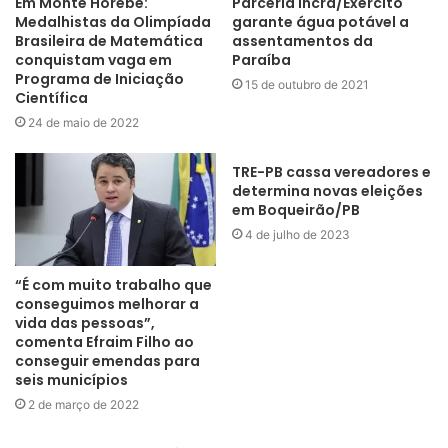
classe, Fundação Desenvolvimento da Criança e do
Em Monte Horebe:
Parceria Incra/Exército
Medalhistas da Olimpíada
garante água potável a
Adolescente (Fundac), Fundação Centro Integrado de Apoio à
Brasileira de Matemática
assentamentos da
Pessoa com Deficiência (Funad), e escolas estaduais e
conquistam vaga em
Paraíba
Programa de Iniciação
municipais.
15 de outubro de 2021
Científica
24 de maio de 2022
TRE-PB cassa vereadores e
determina novas eleições
em Boqueirão/PB
4 de julho de 2023
“É com muito trabalho que
conseguimos melhorar a
vida das pessoas”,
comenta Efraim Filho ao
conseguir emendas para
seis municípios
2 de março de 2022