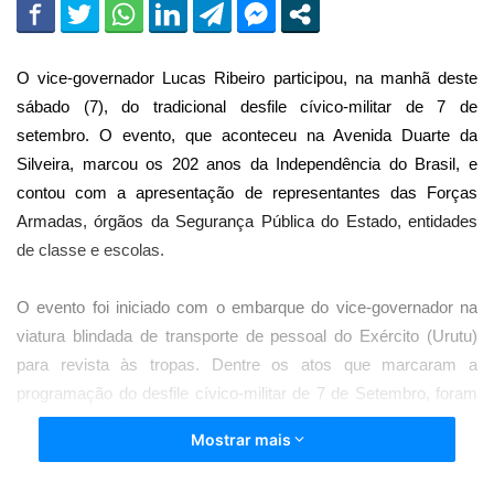
O vice-governador Lucas Ribeiro participou, na manhã deste
sábado (7), do tradicional desfile cívico-militar de 7 de
setembro. O evento, que aconteceu na Avenida Duarte da
Silveira, marcou os 202 anos da Independência do Brasil, e
contou com a apresentação de representantes das Forças
Armadas, órgãos da Segurança Pública do Estado, entidades
de classe e escolas.
O evento foi iniciado com o embarque do vice-governador na
viatura blindada de transporte de pessoal do Exército (Urutu)
para revista às tropas. Dentre os atos que marcaram a
programação do desfile cívico-militar de 7 de Setembro, foram
realizados ainda o hasteamento das bandeiras e a extinção do
Mostrar mais
fogo simbólico – ato de encerramento da Semana da Pátria.