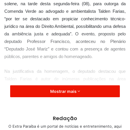
solene, na tarde desta segunda-feira (08), para outorga da
Comenda Verde ao advogado e ambientalista Talden Farias,
“por ter se destacado em propiciar conhecimento técnico-
jurídico na área do Direito Ambiental, possibilitando uma defesa
da ambiência justa e adequada”. O evento, proposto pelo
deputado Professor Francisco, aconteceu no Plenário
“Deputado José Mariz” e contou com a presença de agentes
públicos, parentes e amigos do homenageado.
Na justificativa da homenagem, o deputado destacou que
Talden Farias é autor de inúmeras publicações na área
ambientalista. “O trabalho que ele desenvolve, a partir das
Mostrar mais
publicações, auxilia por demais as pessoas a se empoderarem
do conhecimento acerca do meio ambiente e dos direitos que
protegem a ambiência, e assim fazer essa proteção jurídica.
Então, o que o Talden Farias vem fazendo, pela ambiência de
Redação
um modo geral, é algo que merece, sim, essa Comenda verde
O Extra Paraíba é um portal de notícias e entretenimento, aqui