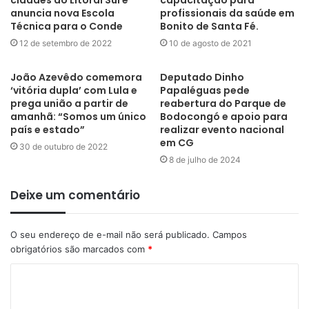
cidades do Litoral Sul e
capacitação para
Federal de Campina Grande, com estágio de pesquisa
anuncia nova Escola
profissionais da saúde em
Técnica para o Conde
Bonito de Santa Fé.
realizado junto à Universidade de Salamanca/Espanha, sendo
12 de setembro de 2022
10 de agosto de 2021
atualmente doutorando em Direito da Cidade pela Universidade
do Estado do Rio de Janeiro.
João Azevêdo comemora
Deputado Dinho
‘vitória dupla’ com Lula e
Papaléguas pede
É autor dos livros “Competência Administrativa Ambiental;
prega união a partir de
reabertura do Parque de
amanhã: “Somos um único
Bodocongó e apoio para
Fiscalização, Sanções e Licenciamento Ambiental na Lei
país e estado”
realizar evento nacional
Complementar 140/2011Aspectos” (Lumen Juris, 2020);
em CG
30 de outubro de 2022
“Licenciamento Ambiental: Aspectos Teóricos e Práticos” (7. Ed.
8 de julho de 2024
Fórum, 2019); Introdução ao Direito Ambiental (Del Rey, 2009) e
“Direito Ambiental: Tópicos Especiais” (UFPB 2007); além dos
Deixe um comentário
vários artigos e capítulos de livros. Foi Chefe da Assessoria
Jurídica da Secretaria do Meio Ambiente da Prefeitura de João
O seu endereço de e-mail não será publicado.
Campos
Pessoa e membro do Conselho de Proteção Ambiental do
obrigatórios são marcados com
*
Estado da Paraíba.