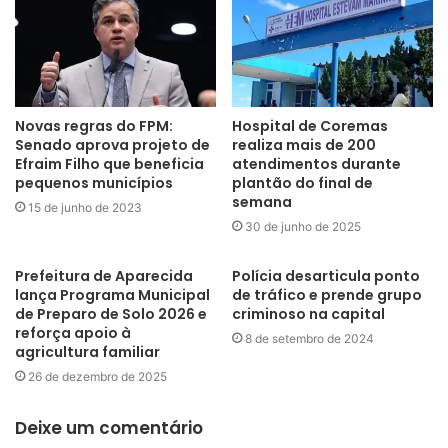
Já o presidente da Empresa Paraibana de Turismo (PBTur),
Ferdinando Lucena, projetou o fortalecimento de projetos em
parceria do Governo do Estado com a Prefeitura de João
Pessoa. “Equipamento extremamente importante para
Novas regras do FPM:
Hospital de Coremas
Senado aprova projeto de
realiza mais de 200
ampliarmos as políticas públicas de inclusão para pessoas com
Efraim Filho que beneficia
atendimentos durante
deficiência, um projeto que será, com certeza, espelho para
pequenos municípios
plantão do final de
semana
muitos outros projetos pelo País. O turismo nunca avançou
15 de junho de 2023
tanto na nossa Capital como na gestão do prefeito Cícero
30 de junho de 2025
Lucena”, parabenizou.
Prefeitura de Aparecida
Polícia desarticula ponto
lança Programa Municipal
de tráfico e prende grupo
Obra
– Com investimento de R$ 597 mil, a obra prevê a
de Preparo de Solo 2026 e
criminoso na capital
fundação, estrutura de paredes, painéis, revestimento, coberta,
reforça apoio à
8 de setembro de 2024
agricultura familiar
piso, pavimentação, deck de madeira, esquadrias, pintura,
26 de dezembro de 2025
instalações de água fria, sanitárias e pluviais, instalações
elétricas, equipamento PCD e combate a incêndio. A previsão
Deixe um comentário
de conclusão é de 120 dias.