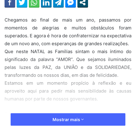
Chegamos ao final de mais um ano, passamos por
momentos de alegrias e muitos obstáculos foram
superados. E agora é hora de confraternizar na expectativa
de um novo ano, com esperanças de grandes realizações.
Que neste NATAL as Famílias sintam o mais íntimo do
significado da palavra “AMOR”. Que sejamos iluminados
pelas luzes da PAZ, da UNIÃO e da SOLIDARIEDADE,
transformando os nossos dias, em dias de felicidade.
Estamos em um momento propício à reflexão e eu
aproveito aqui para pedir mais sensibilidade às causas
humanas por parte de nossos governantes.
Estamos em uma época em que a violência, a negação de
Mostrar mais
direitos como saúde e educação tornou-se algo banal, algo
comum. Estamos em um cenário em que a pobreza, o