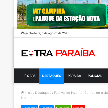
quinta-feira, 6 de agosto de 2026
CAPA
DESTAQUES
PARAÍBA
POLICIAL
Início
/
Destaques
/
Festival de Inverno: Corrida do tr
Horebe
Destaques
Esportes
Executivo
Paraíba