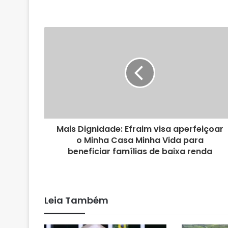
e
b
s
i
t
e
Mais Dignidade: Efraim visa aperfeiçoar
o Minha Casa Minha Vida para
beneficiar famílias de baixa renda
Leia Também