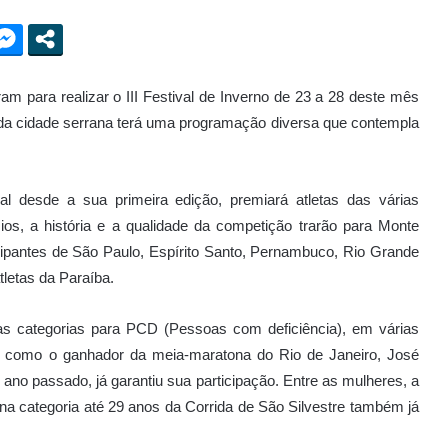
m para realizar o III Festival de Inverno de 23 a 28 deste mês
o da cidade serrana terá uma programação diversa que contempla
val desde a sua primeira edição, premiará atletas das várias
os, a história e a qualidade da competição trarão para Monte
ticipantes de São Paulo, Espírito Santo, Pernambuco, Rio Grande
tletas da Paraíba.
as categorias para PCD (Pessoas com deficiência), em várias
ira como o ganhador da meia-maratona do Rio de Janeiro, José
no passado, já garantiu sua participação. Entre as mulheres, a
 na categoria até 29 anos da Corrida de São Silvestre também já