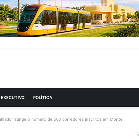
EXECUTIVO
POLÍTICA
abalhador atinge o número de 500 corredores inscritos em Monte