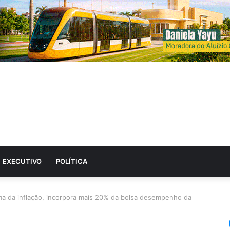
EXECUTIVO
POLÍTICA
ma da inflação, incorpora mais 20% da bolsa desempenho da