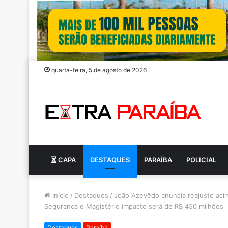
quarta-feira, 5 de agosto de 2026
CAPA
DESTAQUES
PARAÍBA
POLICIAL
Início
/
Destaques
/
João Azevêdo anuncia reajuste aci
Segurança e Magistério impacto será de R$ 450 milhões
Destaques
Paraíba