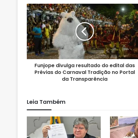
s
i
t
e
Funjope divulga resultado do edital das
Prévias do Carnaval Tradição no Portal
da Transparência
Leia Também