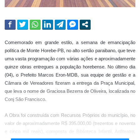
Comemorado em grande estilo, a semana de emancipação
política de Monte Horebe-PB, no alto sertão paraibano, que teve
uma vasta programação com várias ações e aproximadamente
quinze obras entregues a população horebense. No último dia
(04), o Prefeito Marcos Eron-MDB, sua equipe de gestão e a
Câmara de Vereadores fizeram a entrega da Praça Municipal,
que leva o nome de Graciosa Bezerra de Oliveira, localizada no
Conj São Francisco.
A Obra foi construída com Recursos Próprios do município, no
valor de aproximadamente R$ 395.000,00 (trezentos e noventa
e cinco mil reais), composta de Biblioteca Infantil, Anfiteatro,
Parque de diversão para crianças, Academia ao Ar Livre,