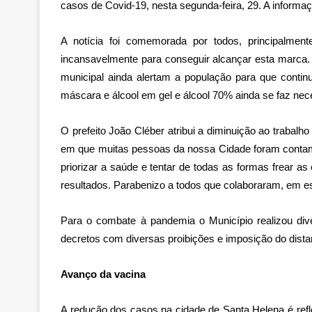
casos de Covid-19, nesta segunda-feira, 29. A informaç
A notícia foi comemorada por todos, principalmen
incansavelmente para conseguir alcançar esta marca. 
municipal ainda alertam a população para que cont
máscara e álcool em gel e álcool 70% ainda se faz nec
O prefeito João Cléber atribui a diminuição ao trabalh
em que muitas pessoas da nossa Cidade foram conta
priorizar a saúde e tentar de todas as formas frear 
resultados. Parabenizo a todos que colaboraram, em e
Para o combate à pandemia o Município realizou di
decretos com diversas proibições e imposição do dista
Avanço da vacina
A redução dos casos na cidade de Santa Helena é refl