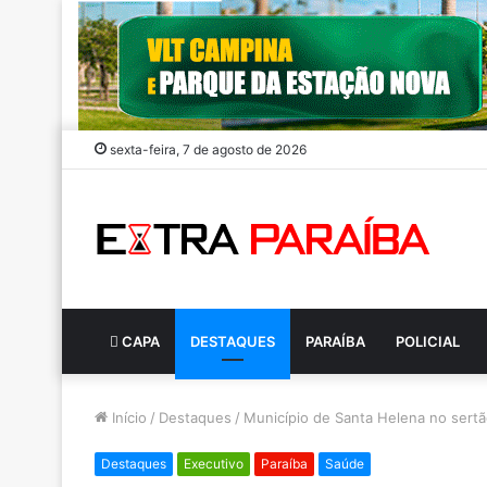
sexta-feira, 7 de agosto de 2026
CAPA
DESTAQUES
PARAÍBA
POLICIAL
Início
/
Destaques
/
Município de Santa Helena no sertã
Destaques
Executivo
Paraíba
Saúde