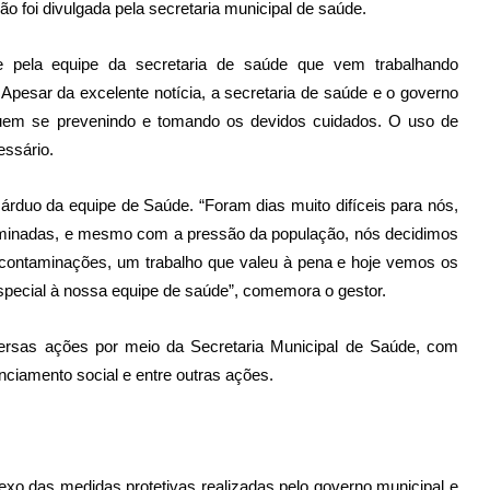
ão foi divulgada pela secretaria municipal de saúde.
te pela equipe da secretaria de saúde que vem trabalhando
Apesar da excelente notícia, a secretaria de saúde e o governo
inuem se prevenindo e tomando os devidos cuidados. O uso de
essário.
o árduo da equipe de Saúde. “Foram dias muito difíceis para nós,
minadas, e mesmo com a pressão da população, nós decidimos
as contaminações, um trabalho que valeu à pena e hoje vemos os
special à nossa equipe de saúde”, comemora o gestor.
versas ações por meio da Secretaria Municipal de Saúde, com
nciamento social e entre outras ações.
exo das medidas protetivas realizadas pelo governo municipal e