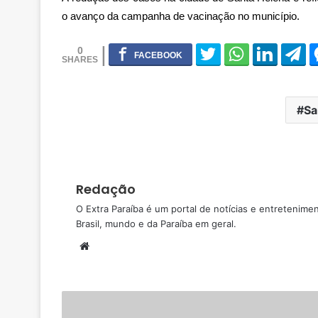
o avanço da campanha de vacinação no município.
0
Sa
Redação
O Extra Paraíba é um portal de notícias e entretenime
Brasil, mundo e da Paraíba em geral.
W
e
b
s
i