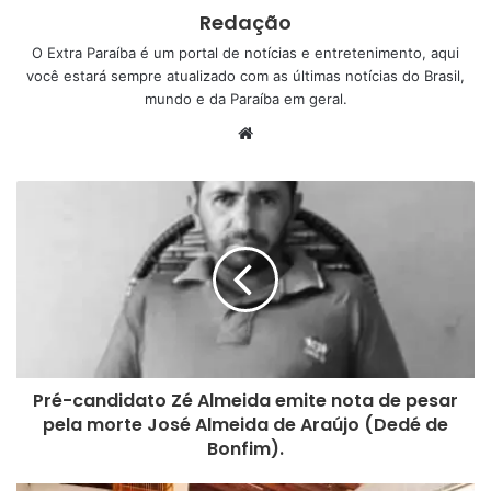
A falta de tratamento integral de esgoto vem causando
Redação
dano ao meio ambiente e colocando em risco a saúde da
O Extra Paraíba é um portal de notícias e entretenimento, aqui
população.
você estará sempre atualizado com as últimas notícias do Brasil,
mundo e da Paraíba em geral.
A ONU reconhece o direito à água potável e limpa e ao
W
saneamento como um direito humano que é essencial para
e
o pleno gozo da vida e de todos os direitos humanos e que
b
o Fundo das Nações Unidas para a Infância (Unicef) e a
s
i
Organização Mundial da Saúde (OMS) estimam que 1,5
t
milhão de crianças entre 0 e 5 anos morrem todos os anos
e
em decorrência da diarreia, uma das doenças causadas
pela falta de saneamento básico.
Pré-candidato Zé Almeida emite nota de pesar
pela morte José Almeida de Araújo (Dedé de
Bonfim).