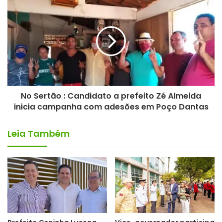
No Sertão : Candidato a prefeito Zé Almeida
inicia campanha com adesões em Poço Dantas
“É inquestionável a ausência de compromisso e
responsabilidade do prefeito municipal com a saúde da
Leia Também
população e o meio ambiente, além do flagrante crime
ambiental por ele praticado”, disse Dona Raimunda
Espinhara.
Fonte : Abdias Duque de Abrantes
Jornalista MTB-PB 604