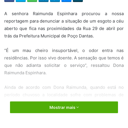
A senhora Raimunda Espinhara procurou a nossa
reportagem para denunciar a situação de um esgoto a céu
aberto que fica nas proximidades da Rua 29 de abril por
trás da Prefeitura Municipal de Poço Dantas.
“É um mau cheiro insuportável, o odor entra nas
residências. Por isso vivo doente. A sensação que temos é
que não adianta solicitar o serviço”, ressaltou Dona
Raimunda Espinhara.
Ainda de acordo com Dona Raimunda, quando está no
período chuvoso a localidade sofre com problemas de
alagamentos e mau cheiro. Ela cobrou providências por
Mostrar mais
parte da Prefeitura Municipal que segundo ela até agora
não fez nada.