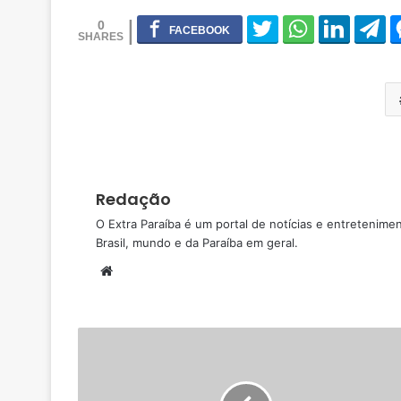
0
Redação
O Extra Paraíba é um portal de notícias e entretenime
Brasil, mundo e da Paraíba em geral.
W
e
b
s
i
t
e