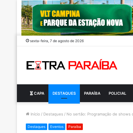
sexta-feira, 7 de agosto de 2026
CAPA
DESTAQUES
PARAÍBA
POLICIAL
Início
/
Destaques
/
No sertão: Programação de shows do
Destaques
Eventos
Paraíba