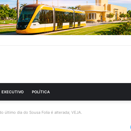
EXECUTIVO
POLÍTICA
 último dia do Sousa Folia é alterada; VEJA.