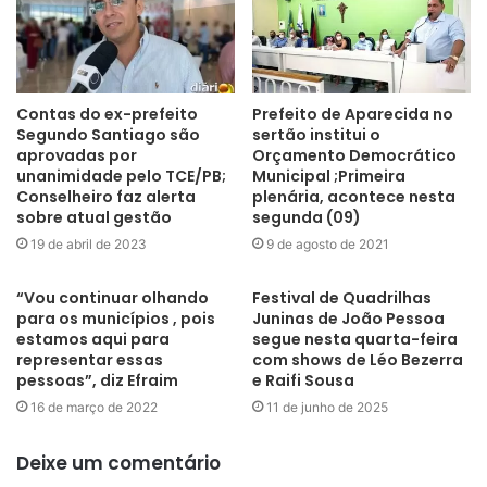
evento.
Destaca-se, ainda, que a atuação da Guarda Civil Municipal
durante o São João está ocorrendo sem prejuízo das demais
Contas do ex-prefeito
Prefeito de Aparecida no
atividades ordinárias desempenhadas pela corporação no
Segundo Santiago são
sertão institui o
município, especialmente no atendimento de ocorrências em
aprovadas por
Orçamento Democrático
unidades de saúde, apoio às secretarias municipais e demais
unanimidade pelo TCE/PB;
Municipal ;Primeira
Conselheiro faz alerta
plenária, acontece nesta
demandas de segurança urbana.
sobre atual gestão
segunda (09)
19 de abril de 2023
9 de agosto de 2021
Dessa forma, o planejamento operacional elaborado busca
assegurar a preservação da ordem pública, o apoio às ações
“Vou continuar olhando
Festival de Quadrilhas
institucionais da Prefeitura Municipal e a promoção de maior
para os municípios , pois
Juninas de João Pessoa
estamos aqui para
segue nesta quarta-feira
segurança para à população e visitantes durante a realização
representar essas
com shows de Léo Bezerra
d’O Maior São João do Mundo 2026.
pessoas”, diz Efraim
e Raifi Sousa
16 de março de 2022
11 de junho de 2025
EFETIVO ESTIMADO PARA O TRABALHO
Deixe um comentário
Para melhor organização da segurança, os dias do evento