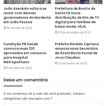
João Azevêdo volta a se
Prefeitura de Bonito de
Além de entrar no calendário internacional do Atletismo, a
reunir com demais
Santa Fé inicia
governadores do Nordeste
distribuição de kits de TV
Maratona Internacional de João Pessoa também dá espaço
em João Pessoa
digital para famílias de
para novos atletas, pessoenses e moradores da região
baixa renda; VEJA.
20 de abril de 2023
amantes dos esportes e da corrida. É o caso da corredora
22 de novembro de 2022
Raíssa Lima, de Santa Rita, que teve a sua primeira
experiência em uma maratona e falou da corrida.
Fundação PB Saúde
Prefeito Rinaldo Cipriano
convoca mais 120
anuncia nova Secretária
aprovados em concurso
de Assistência Social de
“Comecei a correr a pouco tempo e decidi me testar nos 5 km.
para Hospital
Joca Claudino.
Foi tudo muito emocionante, sentir aquela energia, o locutor
Metropolitano
23 de janeiro de 2023
incentivando a gente e na chegada dá até vontade de chorar.
8 de junho de 2022
Com certeza esta foi a primeira de muitas maratonas e a
Deixe um comentário
Prefeitura de João Pessoa está de parabéns pela organização e
realização deste evento”, afirmou.
O seu endereço de e-mail não será publicado.
Campos
obrigatórios são marcados com
*