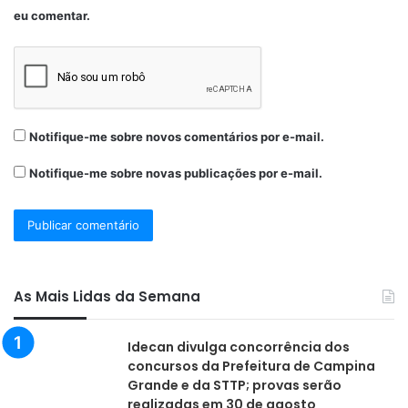
(Emlur), por sua vez, realizou a limpeza antes e depois da
eu comentar.
prova durante todo o trajeto. Já a Fundação Cultural de João
Pessoa (Funjope) assegurou todo o sistema de som e estrutura
física para organização das largadas; e a segurança foi
garantida por 80 agentes da Guarda Civil Metropolitana de João
Pessoa, das 18h da sexta-feira (5) até o final da prova.
Notifique-me sobre novos comentários por e-mail.
Notifique-me sobre novas publicações por e-mail.
Confira os vencedores
Maratona Masculina (42km)
1° Justino Pedro da Silva
As Mais Lidas da Semana
2° Edson Amaro Arruda dos Santos
Idecan divulga concorrência dos
3° Silvan dos Santos
concursos da Prefeitura de Campina
Grande e da STTP; provas serão
realizadas em 30 de agosto
Maratona Feminina (42km)