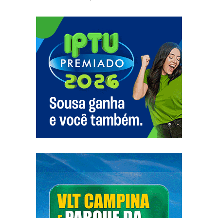
1° Maria Lucineide da Silva Moreira
2° Aline Prudêncio
3° Ana Claudia Silva Cruz
10km Masculino
1° Everton Silva Lima
2° Jair José da Silva
3° Juliano de Araújo
10km Feminino
1°Mirelle Lwite da Silva