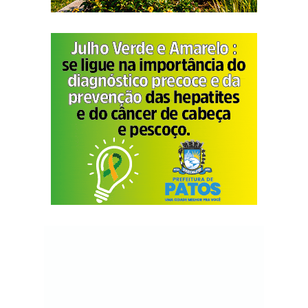
3° Fernanda da Silva Oliveira
5km Masculino PCD NACD
1° Gilmar de Oliveira Silva
2° Gabriel Ferreira Lima
3° Irimar Nascimento da Silva
5km Feminino PCD NACD
1° Regirleide Ferreira de Sousa
2° Eveline Pereira Sousa Generoso
3° Adriana Viegas de Freitas