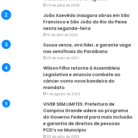
24 de julho de 2026
João Azevêdo inaugura obras em São
1° Lucicleide Gabriel de Assis
Francisco e São João do Rio do Peixe
nesta segunda-feira
2° Mary Emannuella da Costa Oliveira
10 de abril de 2022
Sousa vence, vira líder, e garante vaga
3° Joselia Cardoso Xavier
nas semifinais do Paraibano
20 de maio de 2021
Meia Maratona Masculina (21km)
Wilson Filho retorna à Assembleia
Legislativa e anuncia combate ao
1° Giovani dos Santos
câncer como nova bandeira do
mandato
2° Joilson Bernardo da Silva
1 de agosto de 2023
VIVER SEM LIMITES: Prefeitura de
3° Antônio Marco Pereira de Araújo
Campina Grande adere ao programa
do Governo Federal para mais inclusão
e garantia de direitos de pessoas
Meia Maratona Feminina (21km)
PCD’s no Município
25 de julho de 2025