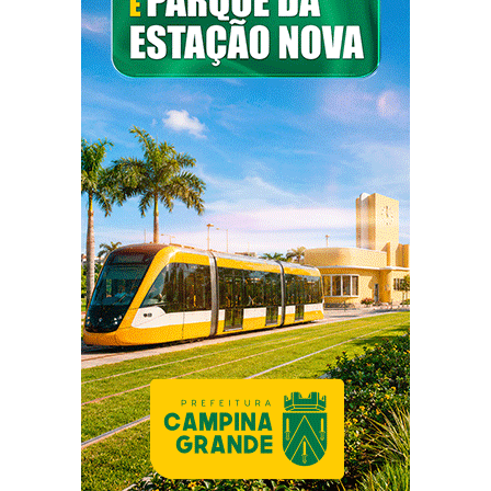
2° Mirian Franco da Silva
3° Fabiana Oliveira da Silva
5km Masculino
1° Rafael Almeida Silvestre
2° Marciel Almeida
3° André Marcos de Araújo
5km Feminino
1° Daiana Justino dos Santos
2° Thayane Kelly Nascimento Franca