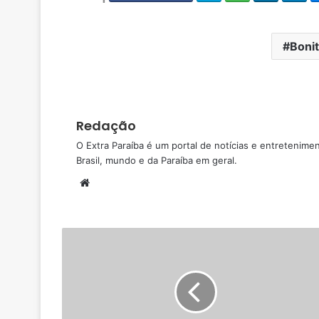
Bonit
Redação
O Extra Paraíba é um portal de notícias e entretenime
Brasil, mundo e da Paraíba em geral.
W
e
b
s
i
t
e