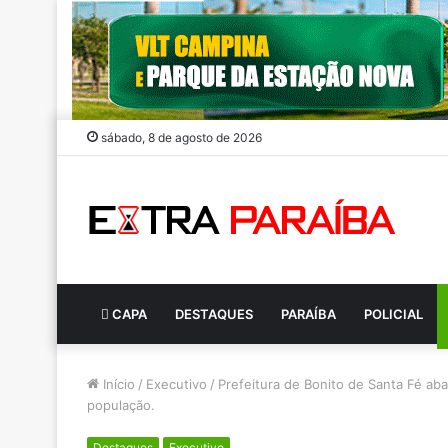
sábado, 8 de agosto de 2026
CAPA
DESTAQUES
PARAÍBA
POLICIAL
Início
/
Executivo
/
Prefeitura de Bonito de Santa Fé ab
população.
Destaques
Executivo