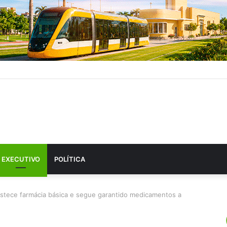
EXECUTIVO
POLÍTICA
astece farmácia básica e segue garantido medicamentos a