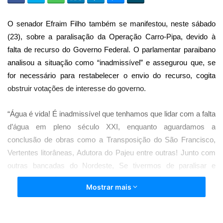
O senador Efraim Filho também se manifestou, neste sábado
(23), sobre a paralisação da Operação Carro-Pipa, devido à
falta de recurso do Governo Federal. O parlamentar paraibano
analisou a situação como “inadmissível” e assegurou que, se
for necessário para restabelecer o envio do recurso, cogita
obstruir votações de interesse do governo.
“Água é vida! É inadmissível que tenhamos que lidar com a falta
d’água em pleno século XXI, enquanto aguardamos a
conclusão de obras como a Transposição do São Francisco,
Vertentes litorâneas, Adutora do Pajeu entre outras! Junto com
outras bancadas do Nordeste, Se tivermos de paralisar e
obstruir votações de interesse do governo, faremos até que
Mostrar mais
sejam garantidos os recursos para manutenção do
abastecimento de água.” Foi com essas palavras que o
senador Efraim Filho (União-PB) sintetizou sua indignação com