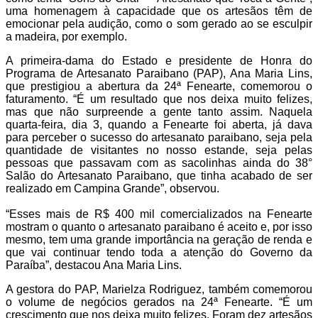
uma homenagem à capacidade que os artesãos têm de
emocionar pela audição, como o som gerado ao se esculpir
a madeira, por exemplo.
A primeira-dama do Estado e presidente de Honra do
Programa de Artesanato Paraibano (PAP), Ana Maria Lins,
que prestigiou a abertura da 24ª Fenearte, comemorou o
faturamento. “É um resultado que nos deixa muito felizes,
mas que não surpreende a gente tanto assim. Naquela
quarta-feira, dia 3, quando a Fenearte foi aberta, já dava
para perceber o sucesso do artesanato paraibano, seja pela
quantidade de visitantes no nosso estande, seja pelas
pessoas que passavam com as sacolinhas ainda do 38°
Salão do Artesanato Paraibano, que tinha acabado de ser
realizado em Campina Grande”, observou.
“Esses mais de R$ 400 mil comercializados na Fenearte
mostram o quanto o artesanato paraibano é aceito e, por isso
mesmo, tem uma grande importância na geração de renda e
que vai continuar tendo toda a atenção do Governo da
Paraíba”, destacou Ana Maria Lins.
A gestora do PAP, Marielza Rodriguez, também comemorou
o volume de negócios gerados na 24ª Fenearte. “É um
crescimento que nos deixa muito felizes. Foram dez artesãos