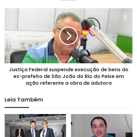
dos cidadãos. Para Gilbertinho, os apoios serão de fundamental
importância nas mais diversas instâncias, principalmente na
construção de dados e números que ajudem nas ações
pontuais e coletivas em prol do Sertão do Estado.
Assessoria
Justiça Federal suspende execução de bens do
ex-prefeito de São João do Rio do Peixe em
Gilbertinho
ação referente a obra de adutora
Leia Também