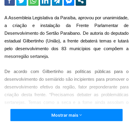
A Assembleia Legislativa da Paraíba, aprovou por unanimidade,
a criação e instalação da Frente Parlamentar de
Desenvolvimento do Sertão Paraibano. De autoria do deputado
estadual Gilbertinho (União), a frente debaterá temas e lutará
pelo desenvolvimento dos 83 municípios que compõem a
mesorregião sertaneja.
De acordo com Gilbertinho as políticas públicas para o
desenvolvimento do semiárido são incipientes para promover o
desenvolvimento efetivo da região, fator preponderante para
criação desta frente. “Precisamos debater as problemáticas
sertanejas. Temas como a seca e a fome ainda assolam o
progresso de nossa terra e como sertanejo, eu tinha o dever de
Mostrar mais
consciência de promover melhorias para vida dos mais de
903.911 habitantes que agora serão o coração da nossa Frente