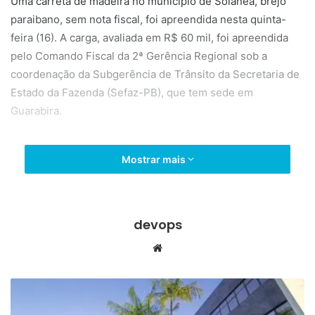
Uma carreta de madeira no município de Solânea, brejo
paraibano, sem nota fiscal, foi apreendida nesta quinta-
feira (16). A carga, avaliada em R$ 60 mil, foi apreendida
pelo Comando Fiscal da 2ª Gerência Regional sob a
coordenação da Subgerência de Trânsito da Secretaria de
Estado da Fazenda (Sefaz-PB), que tem sede em
Guarabira.
A abordagem dos auditores fiscais do Comando Fiscal da
Mostrar mais
2ª Gerência Regional aconteceu no ato do
descarregamento da madeira irregular em um
estabelecimento comercial da cidade de Solânea, após
eles terem recebido uma denúncia.
devops
W
A carga, sem nota fiscal, foi autuada e rendeu em ICMS R$
e
10.800 e outros R$ 5.440 em multa. Os valores já foram
b
quitados e depositados nesta quinta-feira (16) nos cofres
s
do Estado.