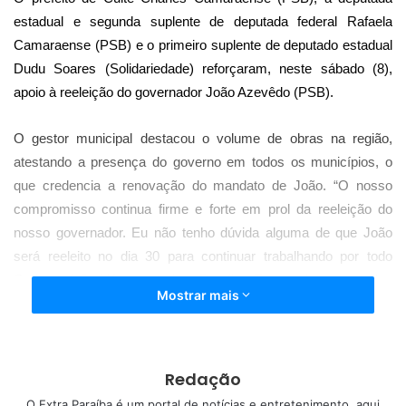
estadual e segunda suplente de deputada federal Rafaela
Camaraense (PSB) e o primeiro suplente de deputado estadual
Dudu Soares (Solidariedade) reforçaram, neste sábado (8),
apoio à reeleição do governador João Azevêdo (PSB).
O gestor municipal destacou o volume de obras na região,
atestando a presença do governo em todos os municípios, o
que credencia a renovação do mandato de João. “O nosso
compromisso continua firme e forte em prol da reeleição do
nosso governador. Eu não tenho dúvida alguma de que João
será reeleito no dia 30 para continuar trabalhando por todo
Curimataú,Seridó e por toda a Paraíba. Temos obras em todas
Mostrar mais
as cidades do Curimataú, graças ao empenho do governador”,
disse.
A deputada Rafaela Camaraense também reforçou seu apoio à
Redação
reeleição de João. “Nós reafirmamos o nosso compromisso
O Extra Paraíba é um portal de notícias e entretenimento, aqui