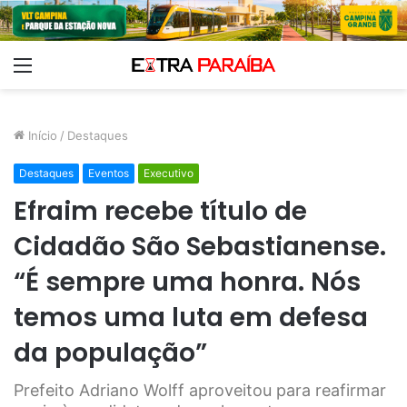
Menu
Início
/
Destaques
Destaques
Eventos
Executivo
Efraim recebe título de
Cidadão São Sebastianense.
“É sempre uma honra. Nós
temos uma luta em defesa
da população”
Prefeito Adriano Wolff aproveitou para reafirmar