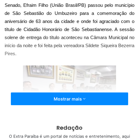
Senado, Efraim Filho (União Brasil/PB) passou pelo município
de São Sebastião do Umbuzeiro para a comemoração do
aniversário de 63 anos da cidade e onde foi agraciado com o
título de Cidadão Honorário de São Sebastianense. A sessão
solene de entrega do título aconteceu na Câmara Municipal no
início da noite e foi feita pela vereadora Sildete Siqueira Bezerra
Pires.
Mostrar mais
Redação
O parlamentar se disse honrado pelo recebimento do título. “É
O Extra Paraíba é um portal de notícias e entretenimento, aqui
com muito orgulho e humildade que me torno cidadão São