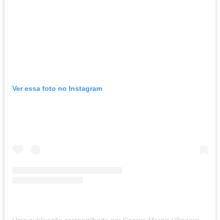
Ver essa foto no Instagram
Uma publicação compartilhada por George Morais (@georgevmorais)