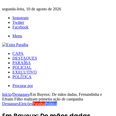
segunda-feira, 10 de agosto de 2026
Instagram
Twitter
Facebook
Menu
CAPA
DESTAQUES
PARAÍBA
POLICIAL
EXECUTIVO
POLÍTICA
Procurar por
Início
/
Destaques
/
Em Bayeux: De mãos dadas, Fernandinha e
Efraim Filho realizam primeira ação de campanha
Destaques
Eleições
Paraíba
Política
Em Bayeux: De mãos dadas,