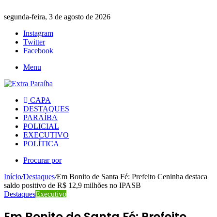
segunda-feira, 3 de agosto de 2026
Instagram
Twitter
Facebook
Menu
CAPA
DESTAQUES
PARAÍBA
POLICIAL
EXECUTIVO
POLÍTICA
Procurar por
Início
/
Destaques
/
Em Bonito de Santa Fé: Prefeito Ceninha destaca
saldo positivo de R$ 12,9 milhões no IPASB
Destaques
Executivo
Em Bonito de Santa Fé: Prefeito