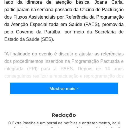
lado da diretora de atenção básica, Joana Carla,
participaram na semana passada da Oficina de Pactuação
dos Fluxos Assistenciais por Referência da Programação
da Atenção Especializada em Saúde (PAES), promovida
pelo Governo da Paraíba, por meio da Secretaria de
Estado da Saúde (SES).
“A finalidade do evento é discutir e ajustar as referências
dos procedimentos inseridos na Programação Pactuada e
integrada (PPI) para a PAES. Depois de 14 anos
conseguimos realizar a repactuação e reprogramação dos
nossos serviços de média e alta complexidade em saúde.
Mostrar mais
Tanto da parte ambulatorial como da hospitalar.
Organizando e repactuando para centros que irão atender
às demandas do nosso município. Além de redirecionar
repasses que estavam locados em outros locais de
Redação
referências, e a partir de muito breve passará a entrar no
O Extra Paraíba é um portal de notícias e entretenimento, aqui