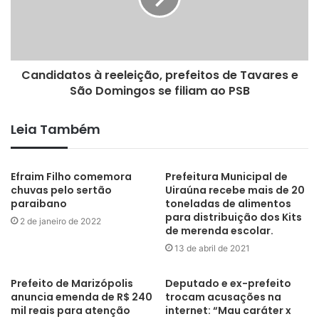
ações e serviços de saúde. O evento conta com a
participação do Conselho Estadual de Saúde (CES-PB),
do Conselho de Secretarias Municipais de Saúde da
Candidatos à reeleição, prefeitos de Tavares e
Paraíba (Cosems), e do Ministério da Saúde (MS).
São Domingos se filiam ao PSB
Em abril, participam do evento os gestores da 1ª e 2ª
região. Após serem finalizadas as discussões, será
Leia Também
implantado o novo modelo de pactuação que resultará no
fortalecimento do SUS na Paraíba.
Efraim Filho comemora
Prefeitura Municipal de
chuvas pelo sertão
Uiraúna recebe mais de 20
paraibano
toneladas de alimentos
para distribuição dos Kits
2 de janeiro de 2022
de merenda escolar.
13 de abril de 2021
Prefeito de Marizópolis
São Domingos
Deputado e ex-prefeito
anuncia emenda de R$ 240
trocam acusações na
mil reais para atenção
internet: “Mau caráter x