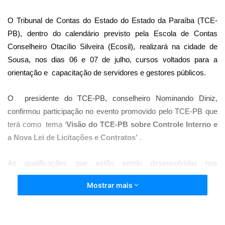
O Tribunal de Contas do Estado do Estado da Paraíba (TCE-
PB), dentro do calendário previsto pela Escola de Contas
Conselheiro Otacílio Silveira (Ecosil), realizará na cidade de
Sousa, nos dias 06 e 07 de julho, cursos voltados para a
orientação e capacitação de servidores e gestores públicos.
O presidente do TCE-PB, conselheiro Nominando Diniz,
confirmou participação no evento promovido pelo TCE-PB que
terá como tema ‘
Visão do TCE-PB sobre Controle Interno e
a Nova Lei de Licitações e Contratos’
.
As qualificações que estão sendo desenvolvidas nos
municípios paraibanos, têm caráter pedagógico do controle
Mostrar mais
externo e vai auxiliar os participantes a entender a perspectiva
do órgão sobre os temas abordados. Os cursos promovidos
pelo TCE-PB no interior do Estado contam como apoio da