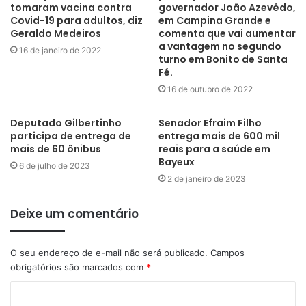
tomaram vacina contra
governador João Azevêdo,
Portal Nacional das Contratações Públicas; e Disposições finais
Covid-19 para adultos, diz
em Campina Grande e
e transitórias.
Geraldo Medeiros
comenta que vai aumentar
a vantagem no segundo
16 de janeiro de 2022
turno em Bonito de Santa
SERVIÇO:
Fé.
16 de outubro de 2022
Sousa: Data: 06 e 07 de julho
Local: Auditório Pedro Sobreira da Faculdade Gilgal – Sousa PB
Deputado Gilbertinho
Senador Efraim Filho
participa de entrega de
entrega mais de 600 mil
mais de 60 ônibus
reais para a saúde em
Bayeux
6 de julho de 2023
Inscrição:
http://tiny.cc/cursosousa
2 de janeiro de 2023
Deixe um comentário
A
scom/TCE-PB
O seu endereço de e-mail não será publicado.
Campos
obrigatórios são marcados com
*