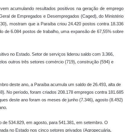
vem acumulando resultados positivos na geração de emprego
 Geral de Empregados e Desempregados (Caged), do Ministério
 (30), mostram que a Paraíba criou 24.420 postos contra 18.336
do de 6.084 postos de trabalho, uma expansão de 67,55% sobre
tivo no Estado. Setor de serviços liderou saldo com 3.366,
pelos outros três setores comércio (719), construção (594) e
mbro deste ano, a Paraíba acumula um saldo de 26.493, alta de
). No período, foram criados 208.178 empregos contra 181.685
ues deste ano foram os meses de junho (7.346), agosto (8.492)
ano.
o de 534.829, em agosto, para 541.381, em setembro. O
inada no Estado nos cinco setores privados (Agropecuária,