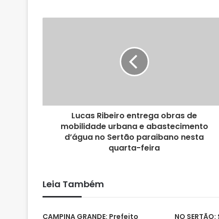
b
s
i
t
e
Lucas Ribeiro entrega obras de
mobilidade urbana e abastecimento
d’água no Sertão paraibano nesta
quarta-feira
Leia Também
CAMPINA GRANDE: Prefeito
NO SERTÃO: 