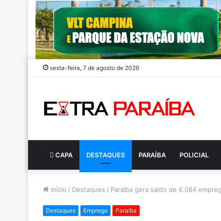
sexta-feira, 7 de agosto de 2026
CAPA
DESTAQUES
PARAÍBA
POLICIAL
Início
/
Destaques
/
Paraíba gera saldo de 6.084 empre
Destaques
Emprego
Paraíba