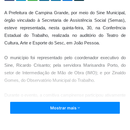
A Prefeitura de Campina Grande, por meio do Sine Municipal,
órgão vinculado à Secretaria de Assistência Social (Semas),
esteve representada, nesta quinta-feira, 30, na Conferência
Estadual do Trabalho, realizada no auditório do Teatro de
Cultura, Arte e Esporte do Sesc, em João Pessoa.
O município foi representado pelo coordenador executivo do
Sine, Ricardo Crisanto; pela servidora Marisandra Porto, do
setor de Intermediação de Mão de Obra (IMO); e por Zinaldo
Gomes, do Observatório Municipal do Trabalho.
Durante o evento, a comitiva campinense participou ativamente
das discussões e debates que marcaram o encontro,
Mostrar mais
especialmente no subgrupo 2, que tratou sobre o tema
“Mercado e futuro do trabalho: intermediação, qualificação
profissional e competências”.