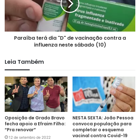
de todos, pois nossa cidade precisa de muita coisa e não será
da noite para o dia. Estamos apenas começando!” Disse ele.
Paraíba terá dia "D" de vacinação contra a
influenza neste sábado (10)
Bonito de Santa Fé
Leia Também
Oposição de Grado Bravo
NESTA SEXTA: João Pessoa
fecha apoio a Efraim Filho:
convoca população para
“Pra renovar”
completar o esquema
vacinal contra Covid-19
12 de setembro de 2022