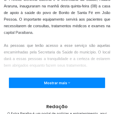
Araruna, inauguraram na manhã desta quinta-feira (08) a casa
de apoio à saúde do povo de Bonito de Santa Fé em João
Pessoa. O importante equipamento servirá aos pacientes que
necessitarem de consultas, tratamentos médicos e exames na
capital Paraibana.
As pessoas que terão acesso a esse serviço são aquelas
encaminhadas pela Secretaria da Saúde do município. O local
dará a essas pessoas a tranquilidade e a certeza de estarem
bem abrigados enquanto fazem seus tratamentos.
A casa de apoio um projeto inédito estará aberta para a
Mostrar mais
população Bonitense a partir da próxima semana, e tem toda a
estrutura necessária para receber esses pacientes que terão
direito à alimentação, dormitórios, TV e transporte para conduzi-
los aos hospitais em João Pessoa, tudo com recursos próprios
Redação
da Prefeitura. A casa contará ainda, com a coordenação de
O Extra Paraíba é um portal de notícias e entretenimento, aqui