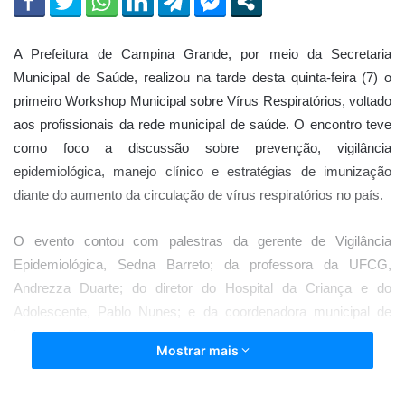
A Prefeitura de Campina Grande, por meio da Secretaria
Municipal de Saúde, realizou na tarde desta quinta-feira (7) o
primeiro Workshop Municipal sobre Vírus Respiratórios, voltado
aos profissionais da rede municipal de saúde. O encontro teve
como foco a discussão sobre prevenção, vigilância
epidemiológica, manejo clínico e estratégias de imunização
diante do aumento da circulação de vírus respiratórios no país.
O evento contou com palestras da gerente de Vigilância
Epidemiológica, Sedna Barreto; da professora da UFCG,
Andrezza Duarte; do diretor do Hospital da Criança e do
Adolescente, Pablo Nunes; e da coordenadora municipal de
imunização, Samira Luna.
Mostrar mais
Durante o workshop, foram debatidos temas relacionados ao
cenário epidemiológico das síndromes respiratórias, assistência