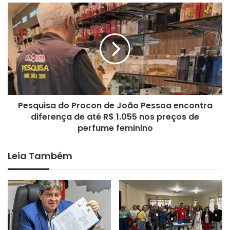
rica, com troca de conhecimentos entre palestrantes e
profissionais da nossa rede municipal de saúde.”
A Secretaria Municipal de Saúde promove ações de
capacitação regularmente, visando a melhoria da assistência
prestada à população e o fortalecimento das estratégias de
prevenção e vigilância em saúde.
Pesquisa do Procon de João Pessoa encontra
Codecom
diferença de até R$ 1.055 nos preços de
perfume feminino
Leia Também