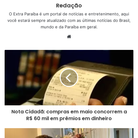
Conforme o Art. 1º, ficam prorrogadas todas as medidas
Redação
estabelecidas na Instrução Normativa Municipal nº 008 de 18 de
O Extra Paraíba é um portal de notícias e entretenimento, aqui
abril de 2021, até o dia 19 de maio de 2021, com as seguintes
você estará sempre atualizado com as últimas notícias do Brasil,
mundo e da Paraíba em geral.
alterações. Conforme o documento, na atual Instrução
Normativa foi alterado o horário de funcionamento nas
W
dependências dos bares, restaurantes, lanchonetes, lojas de
e
conveniência e estabelecimentos similares fica alterado para
b
s
06:00 às 23h30min, devendo obedecer ao PROTOCOLO DE
i
SEGURANÇA emitido pelo PROCON.
t
e
Nota Cidadã: compras em maio concorrem a
R$ 60 mil em prêmios em dinheiro