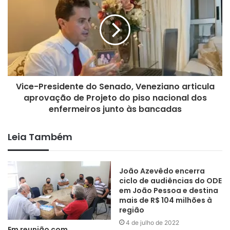
De acordo com informações, nesse mesmo horário de abertura
dos estabelecimentos, fica permitida as apresentações
musicais de pequeno porte COM ARTISTAS LOCAIS e
repertório adaptado, de forma que não cause euforia ao público,
permanecendo proibidas manifestações, danças ou
Vice-Presidente do Senado, Veneziano articula
aglomerados.
aprovação de Projeto do piso nacional dos
enfermeiros junto às bancadas
A atual Instrução Normativa terá vigência até 19 de maio de
2021 e as medidas nele previstas podem ser reavaliadas a
Leia Também
qualquer momento, de acordo com a situação epidemiológica
do Município.
João Azevêdo encerra
ciclo de audiências do ODE
em João Pessoa e destina
mais de R$ 104 milhões à
região
4 de julho de 2022
Sousa
Em reunião com