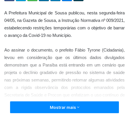
A Prefeitura Municipal de Sousa publicou, nesta segunda-feira
04/05, na Gazeta de Sousa, a Instrução Normativa nº 009/2021,
estabelecendo restrições temporárias com o objetivo de barrar
o avanço da Covid-19 no Município.
Ao assinar o documento, o prefeito Fábio Tyrone (Cidadania),
levou em consideração que os últimos dados divulgados
demonstram que a Paraíba está entrando em um cenário que
projeta o declínio gradativo de pressão no sistema de saúde
nas próximas semanas, permitindo retomar algumas atividades
com a rígida observância dos protocolos emanados pela
Secretaria de Saúde e Procon que enfatizam o uso contínuo de
máscaras, constante higienização das mãos e o
Mostrar mais
distanciamento social, com a finalidade de conter a expansão
do número de casos no município de Sousa.