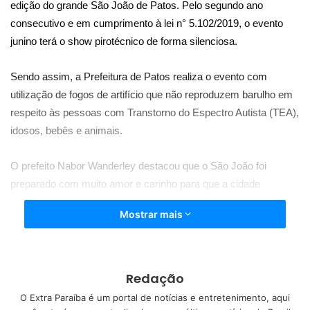
edição do grande São João de Patos. Pelo segundo ano
consecutivo e em cumprimento à lei n° 5.102/2019, o evento
junino terá o show pirotécnico de forma silenciosa.
Sendo assim, a Prefeitura de Patos realiza o evento com
utilização de fogos de artifício que não reproduzem barulho em
respeito às pessoas com Transtorno do Espectro Autista (TEA),
idosos, bebês e animais.
O prefeito Nabor Wanderley destacou que o São João foi
preparado com muito amor e carinho para que a cidade
vivencie mais um festejo junino com grandes atrações
Mostrar mais
regionais, nacionais e até internacionais.
O Terreiro do Forró conta com palco bem estruturado e
ampliado, iluminação de led na torre principal e com roda
Redação
gigante.
Com uma expectativa positiva, Nabor analisou o
O Extra Paraíba é um portal de notícias e entretenimento, aqui
respeito às pessoas com relação aos fogos de artifício.