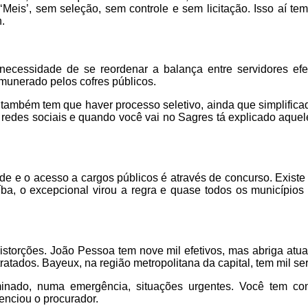
Meis’, sem seleção, sem controle e sem licitação. Isso aí tem 
n.
necessidade de se reordenar a balança entre servidores efet
emunerado pelos cofres públicos.
e também tem que haver processo seletivo, ainda que simplifica
s redes sociais e quando você vai no Sagres tá explicado aquel
ade e o acesso a cargos públicos é através de concurso. Existe 
íba, o excepcional virou a regra e quase todos os municípios
torções. João Pessoa tem nove mil efetivos, mas abriga atua
atados. Bayeux, na região metropolitana da capital, tem mil ser
inado, numa emergência, situações urgentes. Você tem cont
renciou o procurador.