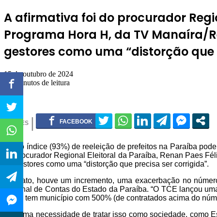
A afirmativa foi do procurador Regi
Programa Hora H, da TV Manaíra/Red
gestores como uma “distorção que p
15 de outubro de 2024
0
2 minutos de leitura
O alto índice (93%) de reeleição de prefeitos na Paraíba pode
do procurador Regional Eleitoral da Paraíba, Renan Paes Féli
de gestores como uma “distorção que precisa ser corrigida”.
“De fato, houve um incremento, uma exacerbação no número 
Tribunal de Contas do Estado da Paraíba. “O TCE lançou uma
gente tem município com 500% (de contratados acima do númer
“Há uma necessidade de tratar isso como sociedade, como Est