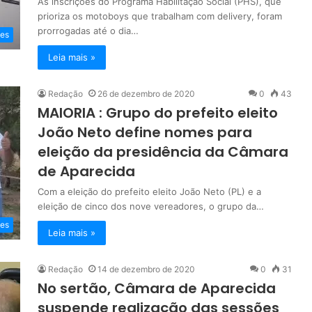
As inscrições do Programa Habilitação Social (PHS), que
prioriza os motoboys que trabalham com delivery, foram
prorrogadas até o dia…
es
Leia mais »
Redação
26 de dezembro de 2020
0
43
MAIORIA : Grupo do prefeito eleito
João Neto define nomes para
eleição da presidência da Câmara
de Aparecida
Com a eleição do prefeito eleito João Neto (PL) e a
eleição de cinco dos nove vereadores, o grupo da…
es
Leia mais »
Redação
14 de dezembro de 2020
0
31
No sertão, Câmara de Aparecida
suspende realização das sessões