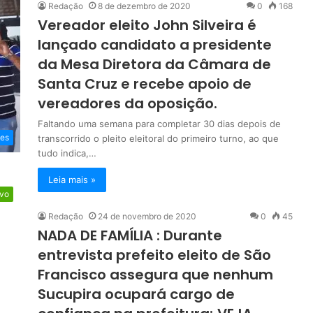
Redação
8 de dezembro de 2020
0
168
Vereador eleito John Silveira é
lançado candidato a presidente
da Mesa Diretora da Câmara de
Santa Cruz e recebe apoio de
vereadores da oposição.
Faltando uma semana para completar 30 dias depois de
es
transcorrido o pleito eleitoral do primeiro turno, ao que
tudo indica,…
Leia mais »
ivo
Redação
24 de novembro de 2020
0
45
NADA DE FAMÍLIA : Durante
entrevista prefeito eleito de São
Francisco assegura que nenhum
Sucupira ocupará cargo de