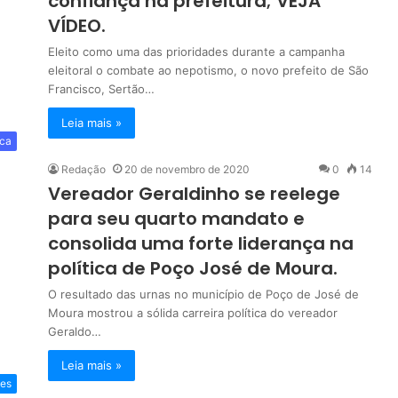
confiança na prefeitura; VEJA
VÍDEO.
Eleito como uma das prioridades durante a campanha
eleitoral o combate ao nepotismo, o novo prefeito de São
Francisco, Sertão…
Leia mais »
ica
Redação
20 de novembro de 2020
0
14
Vereador Geraldinho se reelege
para seu quarto mandato e
consolida uma forte liderança na
política de Poço José de Moura.
O resultado das urnas no município de Poço de José de
Moura mostrou a sólida carreira política do vereador
Geraldo…
Leia mais »
es