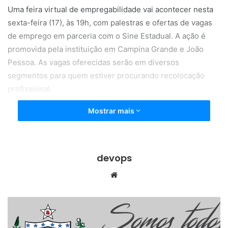
Uma feira virtual de empregabilidade vai acontecer nesta
sexta-feira (17), às 19h, com palestras e ofertas de vagas
de emprego em parceria com o Sine Estadual. A ação é
promovida pela instituição em Campina Grande e João
Pessoa. As vagas oferecidas serão em diversos
segmentos para quem estiver procurando recolocação
profissional.
Mostrar mais
Devido ao período de isolamento social, essa será a
primeira vez que o evento será realizado totalmente no
formato online. Acessando o site da Faculdade Pitágoras, o
candidato participa da Feira e tem acesso às vagas de
devops
emprego disponibilizadas. As palestras online, que
W
também fazem parte do evento, serão transmitidas às 19h,
e
no Instagram das unidades: @pitagorascg e
b
@pitagorasfaculdadejp.
s
i