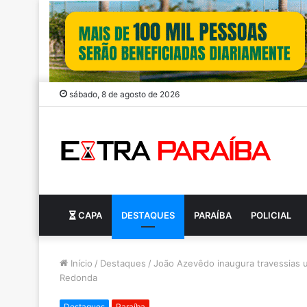
sábado, 8 de agosto de 2026
CAPA
DESTAQUES
PARAÍBA
POLICIAL
Início
/
Destaques
/
João Azevêdo inaugura travessias 
Redonda
Destaques
Paraíba