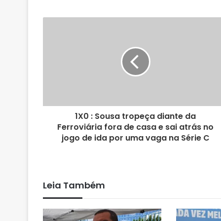
b
s
i
t
e
1X0 : Sousa tropeça diante da
Ferroviária fora de casa e sai atrás no
jogo de ida por uma vaga na Série C
Leia Também