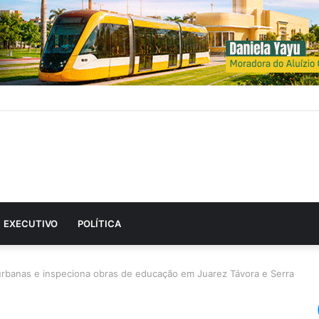
EXECUTIVO
POLÍTICA
urbanas e inspeciona obras de educação em Juarez Távora e Serra