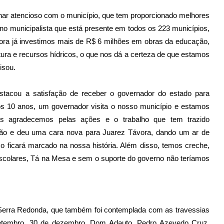
har atencioso com o município, que tem proporcionado melhores
no municipalista que está presente em todos os 223 municípios,
vora já investimos mais de R$ 6 milhões em obras da educação,
ltura e recursos hídricos, o que nos dá a certeza de que estamos
isou.
estacou a satisfação de receber o governador do estado para
pós 10 anos, um governador visita o nosso município e estamos
ós agradecemos pelas ações e o trabalho que tem trazido
ção e deu uma cara nova para Juarez Távora, dando um ar de
o ficará marcado na nossa história. Além disso, temos creche,
 escolares, Tá na Mesa e sem o suporte do governo não teríamos
Serra Redonda, que também foi contemplada com as travessias
etembro, 30 de dezembro, Dom Adauto, Pedro Azevedo Cruz,