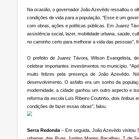
Na ocasião, o governador João Azevêdo ressaltou o ol
condições de vida para a população. “Esse é um gover
com obras, ações e políticas públicas. Em Juarez Tá
assistência social, lazer, mobilidade urbana, saúde, cu
no caminho certo para melhorar a vida das pessoas”, fr
O prefeito de Juarez Távora, Wilson Evangelista, d
celebrar importantes investimentos no município. “A
muito felizes pela presença de João Azevêdo. N
desenvolvimento. O asfalto era um sonho da popula
modernidade, a cidade ganhou um outro aspecto e iss
reforma da escola Luís Ribeiro Coutinho, dois ônibus
condições de fazer essas obras”, falou.
Serra Redonda
– Em seguida, João Azevêdo visitou 
urbanas das Ruas Justino Magno Bacalhau, 7 de S